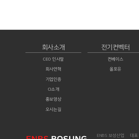
회사소개
전기컨벡터
CEO 인사말
컨베이스
회사연혁
올포유
기업인증
CI소개
홍보영상
오시는길
ENBS 보성산업
대표 