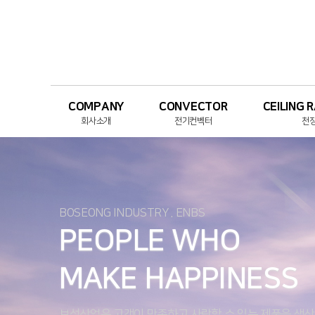
COMPANY
CONVECTOR
CEILING 
회사소개
전기컨벡터
천
CEO 인사말
컨베이스
아이
BOSEONG INDUSTRY . ENBS
회사연혁
올포유
아이지
PEOPLE WHO
MAKE HAPPINESS
기업인증
라
보성산업은 고객이 만족하고 사랑할 수 있는 제품을 생산