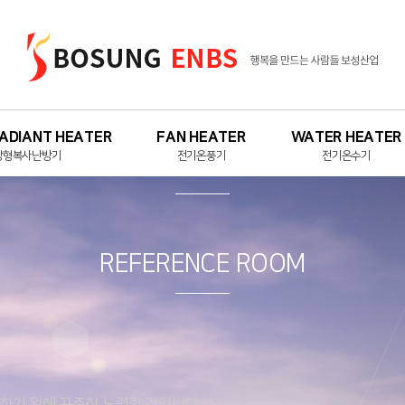
RADIANT HEATER
FAN HEATER
WATER HEATER
장형복사난방기
전기온풍기
전기온수기
REFERENCE ROOM
지아 (저온형)
컨글라스
하슬라
REFERENCE ROOM
아파워 (중온형)
천장형 전기 온풍기
실링 (고온형)
하기 위해 꾸준히 노력할 것입니다.