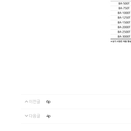
이전글
6p
다음글
4p