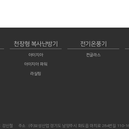
천장형 복사난방기
전기온풍기
아이지아
컨글라스
아이지아 파워
라실링
: 강신철
주소 : (주)보성산업 경기도 남양주시 화도읍 마치로 284번길 110-1