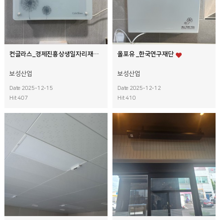
컨글라스_경제진흥상생일자리재단
올포유 _한국연구재단
보성산업
보성산업
Date 2025-12-15
Date 2025-12-12
Hit 407
Hit 410